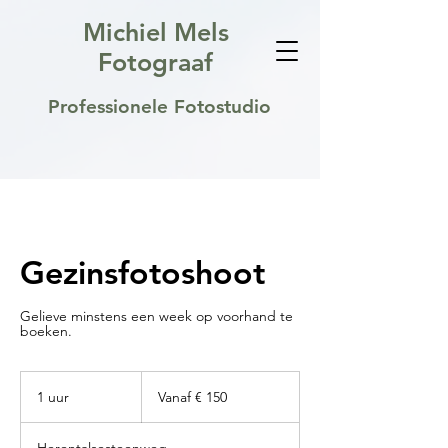
Michiel Mels
Fotograaf
Professionele Fotostudio
Gezinsfotoshoot
Gelieve minstens een week op voorhand te
boeken.
Vanaf
150
1 uur
1
Vanaf € 150
euro
u
u