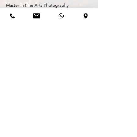
Master in Fine Arts Photography
Michiel Mels - Herentalsesteenweg 20A,
2220 Heist-op-den-Berg
michiel@zwartwit.eu - 0479/340.264 -
BE
0899.873.453 -
© Copyright Michiel Mels 2002-2026. Alle
rechten voorbehouden. Tenzij anders
vermeld berusten alle rechten op informatie
(tekst, foto’s) die u op deze site
www.zwartwit.eu en alle onderliggende
pagina’s, aantreft bij Michiel Mels. Gehele of
gedeeltelijke overname, plaatsing op
andere sites, verveelvoudiging op welke
andere wijze dan ook en/of commercieel
gebruik van deze informatie is niet
toegestaan, tenzij hiervoor uitdrukkelijk
schriftelijke toestemming is verleend door
Michiel Mels.©
Bekijk hier onze
cookieverklaring
en
privacyverklaring