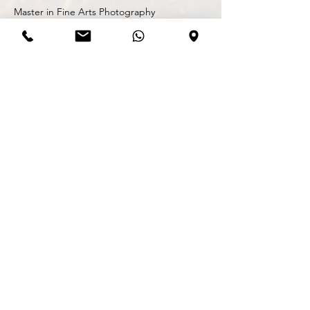
Master in Fine Arts Photography
Michiel Mels - Herentalsesteenweg 20A,
2220 Heist-op-den-Berg
michiel@zwartwit.eu - 0479/340.264 -
BE
0899.873.453 -
© Copyright Michiel Mels 2002-2026. Alle
rechten voorbehouden. Tenzij anders
vermeld berusten alle rechten op informatie
(tekst, foto’s) die u op deze site
www.zwartwit.eu en alle onderliggende
pagina’s, aantreft bij Michiel Mels. Gehele of
gedeeltelijke overname, plaatsing op
andere sites, verveelvoudiging op welke
andere wijze dan ook en/of commercieel
gebruik van deze informatie is niet
toegestaan, tenzij hiervoor uitdrukkelijk
schriftelijke toestemming is verleend door
Michiel Mels.©
Bekijk hier onze
cookieverklaring
en
privacyverklaring