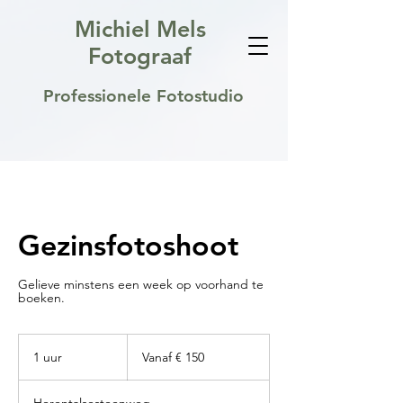
Michiel Mels
Fotograaf
Professionele Fotostudio
Gezinsfotoshoot
Gelieve minstens een week op voorhand te
boeken.
Vanaf
150
1 uur
1
Vanaf € 150
euro
u
u