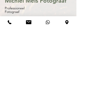
Michiel Mels Fotograaf
Professioneel
Fotograaf
Master in Fine Arts Photography
Michiel Mels - Herentalsesteenweg 20A,
2220 Heist-op-den-Berg
michiel@zwartwit.eu - 0479/340.264 -
BE
0899.873.453 -
© Copyright Michiel Mels 2002-2026. Alle
rechten voorbehouden. Tenzij anders
vermeld berusten alle rechten op informatie
(tekst, foto’s) die u op deze site
www.zwartwit.eu en alle onderliggende
pagina’s, aantreft bij Michiel Mels. Gehele of
gedeeltelijke overname, plaatsing op
andere sites, verveelvoudiging op welke
andere wijze dan ook en/of commercieel
gebruik van deze informatie is niet
toegestaan, tenzij hiervoor uitdrukkelijk
schriftelijke toestemming is verleend door
Michiel Mels.©