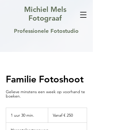
Michiel Mels
Fotograaf
Professionele Fotostudio
Familie Fotoshoot
Gelieve minstens een week op voorhand te
boeken.
Vanaf
250
1 uur 30 min.
1
Vanaf € 250
euro
u
u