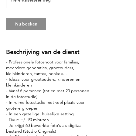
Herentalsesteenweg
3
0
m
i
Nu boeken
n
.
Beschrijving van de dienst
- Professionele fotoshoot voor families,
meerdere generaties, grootouders,
kleinkinderen, tantes, nonkels...
- Ideaal voor grootouders, kinderen en
kleinkinderen
- Vanaf 6 personen (tot en met 20 personen
in de fotostudio)
- In ruime fotostudio met veel plaats voor
grotere groepen
- In een gezellige, huiselijke setting
- Duur: +/- 90 minuten
- Je krijgt 60 bewerkte foto's als digitaal
bestand (Studio Originals)