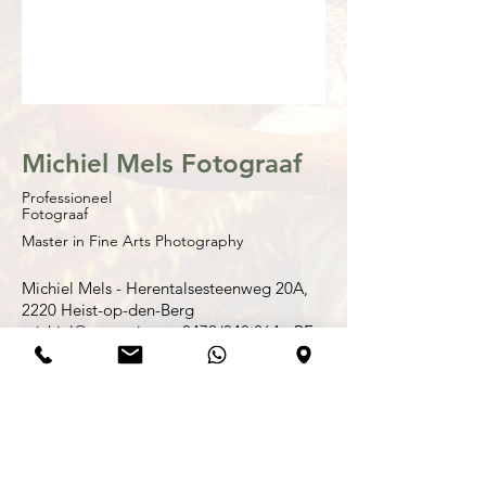
Michiel Mels Fotograaf
Professioneel
Fotograaf
Master in Fine Arts Photography
Michiel Mels - Herentalsesteenweg 20A,
2220 Heist-op-den-Berg
michiel@zwartwit.eu - 0479/340.264 -
BE
0899.873.453 -
© Copyright Michiel Mels 2002-2026. Alle
rechten voorbehouden. Tenzij anders
vermeld berusten alle rechten op informatie
(tekst, foto’s) die u op deze site
www.zwartwit.eu en alle onderliggende
pagina’s, aantreft bij Michiel Mels. Gehele of