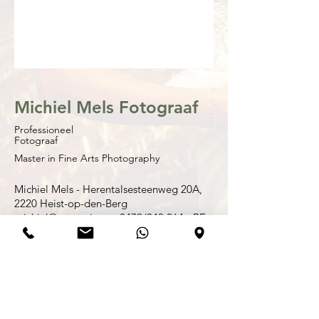
Michiel Mels Fotograaf
Professioneel
Fotograaf
Master in Fine Arts Photography
Michiel Mels - Herentalsesteenweg 20A,
2220 Heist-op-den-Berg
michiel@zwartwit.eu - 0479/340.264 -
BE
0899.873.453 -
© Copyright Michiel Mels 2002-2026. Alle
rechten voorbehouden. Tenzij anders
vermeld berusten alle rechten op informatie
(tekst, foto’s) die u op deze site
www.zwartwit.eu en alle onderliggende
pagina’s, aantreft bij Michiel Mels. Gehele of