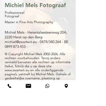
Michiel Mels Fotograaf
Professioneel
Fotograaf
Master in Fine Arts Photography
Michiel Mels - Herentalsesteenweg 20A,
2220 Heist-op-den-Berg
michiel@zwartwit.eu - 0479/340.264 -
BE
0899.873.453 -
© Copyright Michiel Mels 2002-2026. Alle
rechten voorbehouden. Tenzij anders
vermeld berusten alle rechten op informatie
(tekst, foto’s) die u op deze site
www.zwartwit.eu en alle onderliggende
pagina’s, aantreft bij Michiel Mels. Gehele of
gedeeltelijke overname, plaatsing op
andere sites, verveelvoudiging op welke
andere wijze dan ook en/of commercieel
gebruik van deze informatie is niet
toegestaan, tenzij hiervoor uitdrukkelijk
schriftelijke toestemming is verleend door
Michiel Mels.©