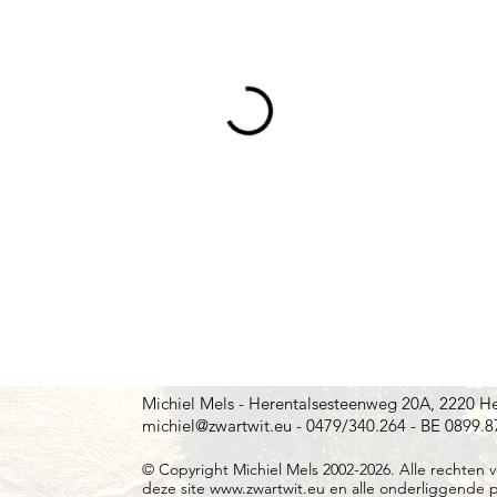
Michiel Mels - Herentalsesteenweg 20A, 2220 H
michiel@zwartwit.eu - 0479/340.264 -
BE 0899.8
© Copyright Michiel Mels 2002-2026. Alle rechten v
deze site www.zwartwit.eu en alle onderliggende pa